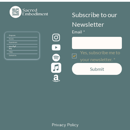
Subscribe to our 
Newsletter
Email
*
Programs
Events
Experiences
About
Blog
Yes, subscribe me to 
FAQ's
Contact Us
your newsletter.
*
Submit