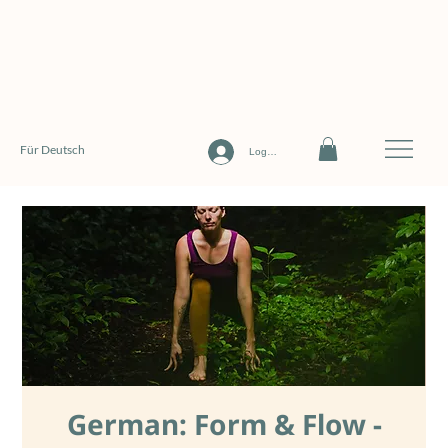
Für Deutsch
Log In
German: Form & Flow -