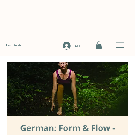
Für Deutsch
Log In
German: Form & Flow -