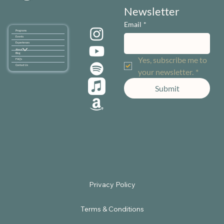
Newsletter
Email
*
Programs
Events
Experiences
About
Blog
Yes, subscribe me to 
FAQ's
Contact Us
your newsletter.
*
Submit
Terms & Conditions