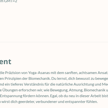
0 am GMT+2
ent
ie Präzision von Yoga-Asanas mit dem sanften, achtsamen Ansat
n Prinzipien der Biomechanik. Du lernst, dich bewusst zu beweg
 ein tieferes Verständnis für die natürliche Ausrichtung und Me
te Übungen erforschen wir, wie Bewegung, Atmung, Biomechanik u
ntspannung fördern können. Egal, ob du neu in dieser Arbeit bist
u wirst dich geerdeter, verbundener und entspannter fühlen.