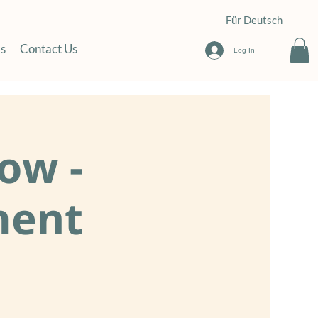
Für Deutsch
s
Contact Us
Log In
ow -
ment