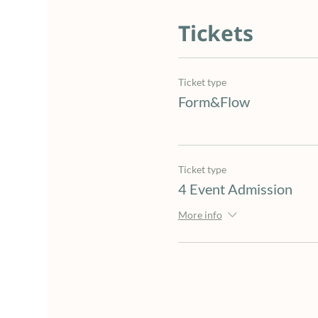
Tickets
Ticket type
Form&Flow
Ticket type
4 Event Admission
More info