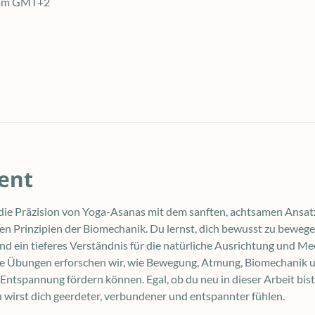
0 am GMT+2
ent
ie Präzision von Yoga-Asanas mit dem sanften, achtsamen Ansat
n Prinzipien der Biomechanik. Du lernst, dich bewusst zu beweg
 ein tieferes Verständnis für die natürliche Ausrichtung und Me
te Übungen erforschen wir, wie Bewegung, Atmung, Biomechanik u
ntspannung fördern können. Egal, ob du neu in dieser Arbeit bist
u wirst dich geerdeter, verbundener und entspannter fühlen.