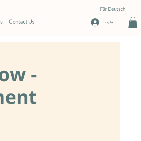
Für Deutsch
s
Contact Us
Log In
ow -
ment