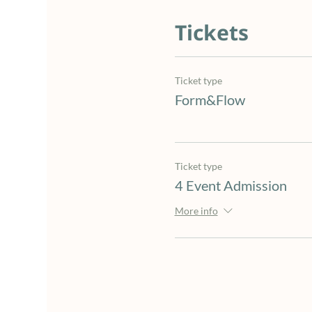
Tickets
Ticket type
Form&Flow
Ticket type
4 Event Admission
More info