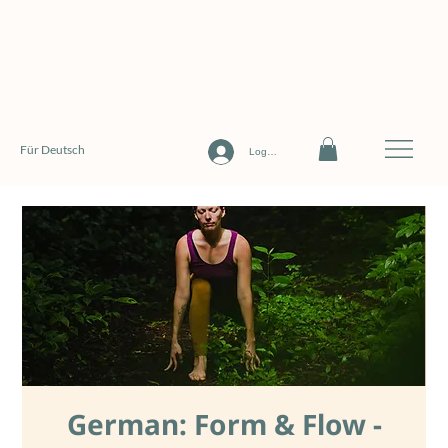
Für Deutsch
Log In
German: Form & Flow -