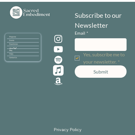
Subscribe to our 
Newsletter
Email
*
Programs
Events
Experiences
About
Blog
Yes, subscribe me to 
FAQ's
Contact Us
your newsletter.
*
Submit