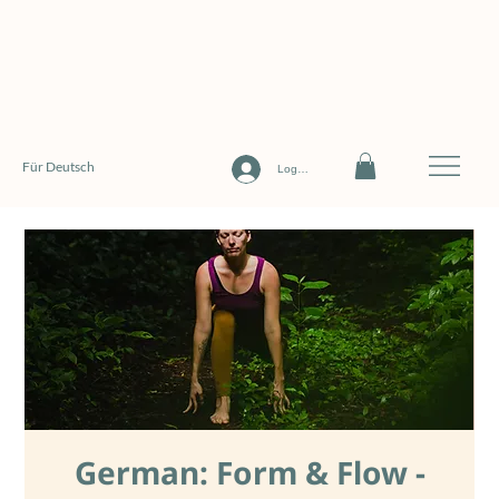
Für Deutsch
Log In
German: Form & Flow -