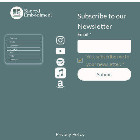
Subscribe to our 
Newsletter
Email
*
Programs
Events
Experiences
About
Blog
Yes, subscribe me to 
FAQ's
Contact Us
your newsletter.
*
Submit