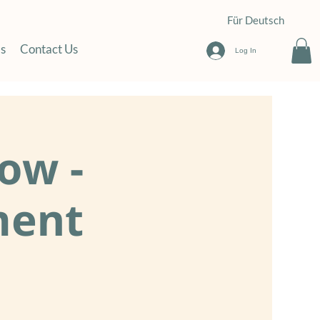
Für Deutsch
s
Contact Us
Log In
ow -
ment