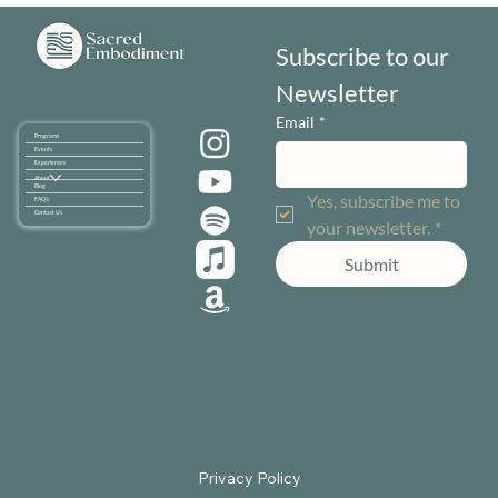
Subscribe to our 
Newsletter
Email
*
Programs
Events
Experiences
About
Blog
Yes, subscribe me to 
FAQ's
Contact Us
your newsletter.
*
Submit