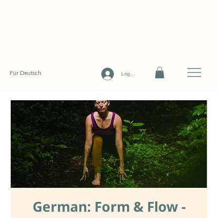
Für Deutsch
Log In
German: Form & Flow -