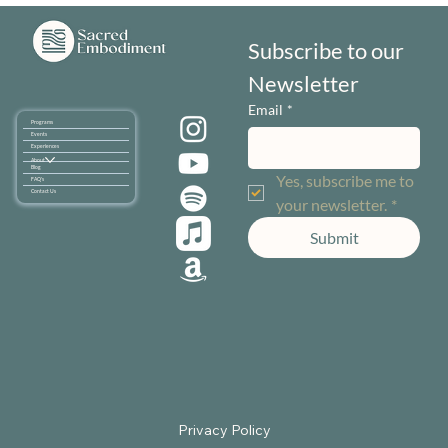
Subscribe to our 
Newsletter
Email
*
Programs
Events
Experiences
About
Blog
Yes, subscribe me to 
FAQ's
Contact Us
your newsletter.
*
Submit