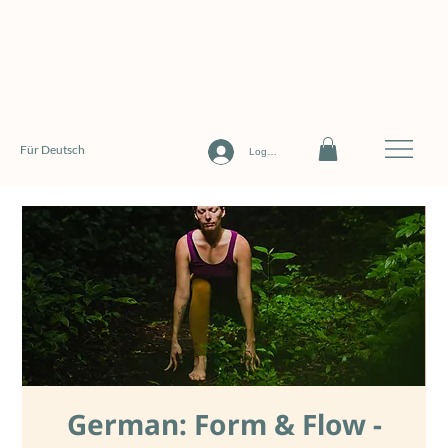
Für Deutsch
Log In
German: Form & Flow -