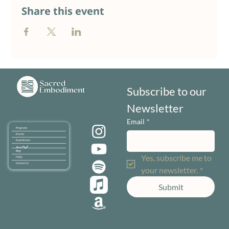
Share this event
Subscribe to our 
Newsletter
Email
*
Programs
Events
Experiences
About
Blog
Yes, subscribe me to 
FAQ's
Contact Us
your newsletter.
*
Submit