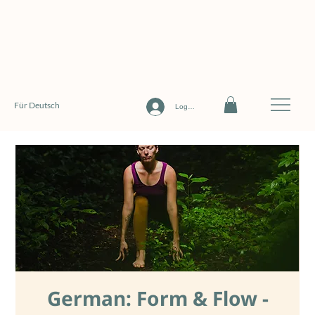
Für Deutsch
Log In
German: Form & Flow -