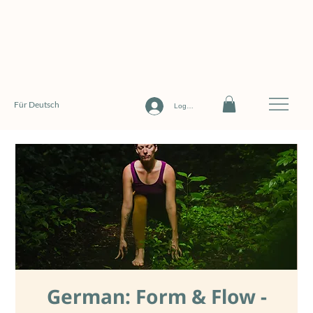
Für Deutsch
Log In
German: Form & Flow -