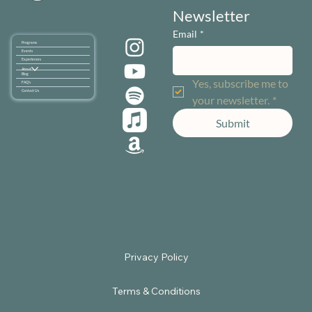
Newsletter
Email
*
Programs
Events
Experiences
About
Blog
Yes, subscribe me to 
FAQ's
Contact Us
your newsletter.
*
Submit
Terms & Conditions