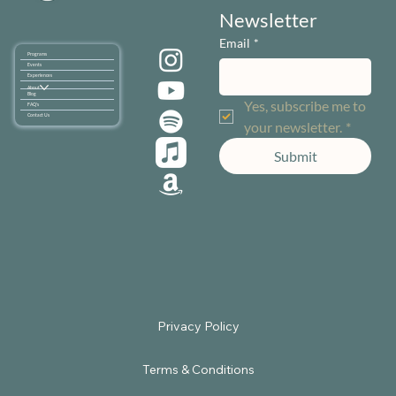
Newsletter
Email
*
Programs
Events
Experiences
About
Blog
Yes, subscribe me to 
FAQ's
Contact Us
your newsletter.
*
Submit
Terms & Conditions