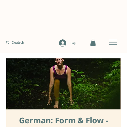
Für Deutsch
Log In
German: Form & Flow -