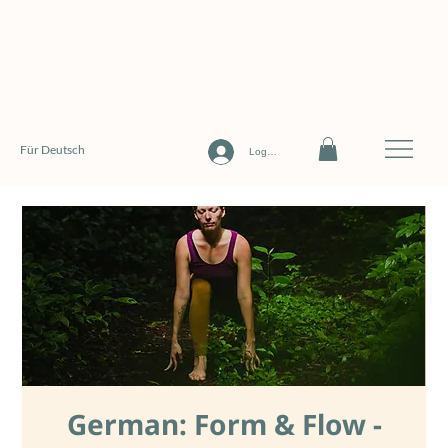
Für Deutsch
Log In
German: Form & Flow -