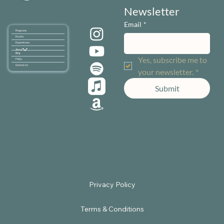
Newsletter
Email
*
Programs
Events
Experiences
About
Blog
Yes, subscribe me to 
FAQ's
Contact Us
your newsletter.
*
Submit
Terms & Conditions