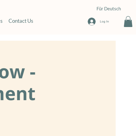
Für Deutsch
s
Contact Us
Log In
ow -
ment