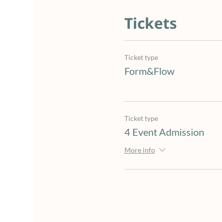
Tickets
Ticket type
Form&Flow
Ticket type
4 Event Admission
More info