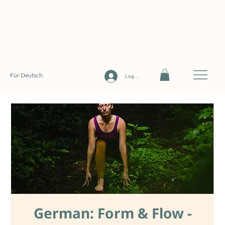
Für Deutsch
Log In
German: Form & Flow -