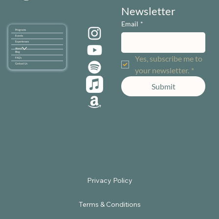
Newsletter
Email
*
Programs
Events
Experiences
About
Blog
Yes, subscribe me to 
FAQ's
Contact Us
your newsletter.
*
Submit
Terms & Conditions