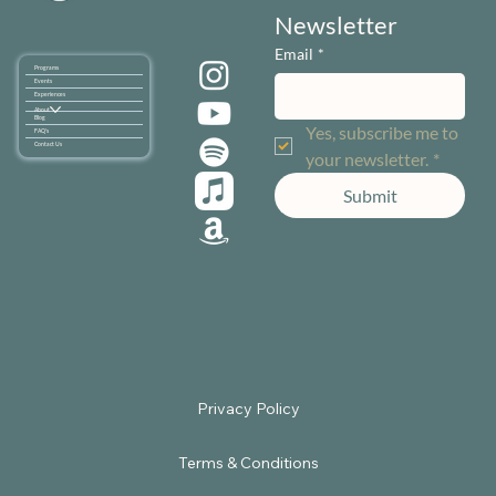
Newsletter
Email
*
Programs
Events
Experiences
About
Blog
Yes, subscribe me to 
FAQ's
Contact Us
your newsletter.
*
Submit
Terms & Conditions