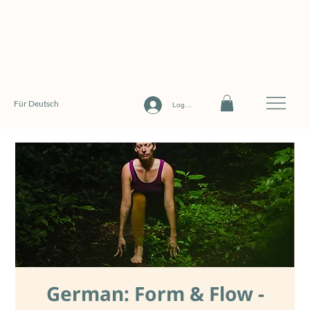
Für Deutsch
Log In
German: Form & Flow -