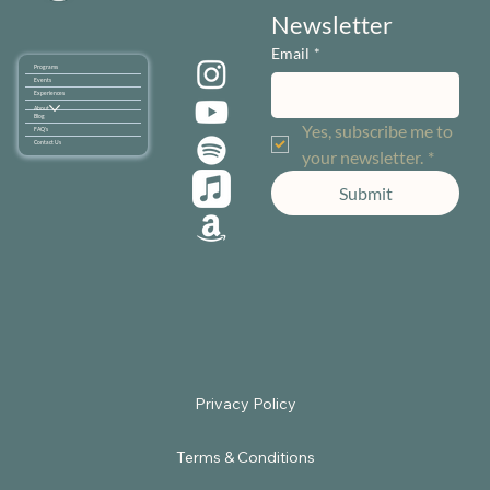
Newsletter
Email
*
Programs
Events
Experiences
About
Blog
Yes, subscribe me to 
FAQ's
Contact Us
your newsletter.
*
Submit
Terms & Conditions