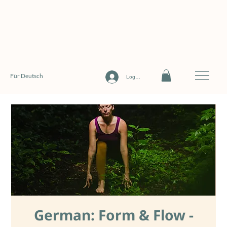
Für Deutsch
Log In
German: Form & Flow -