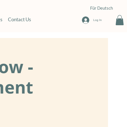
Für Deutsch
s
Contact Us
Log In
ow -
ment