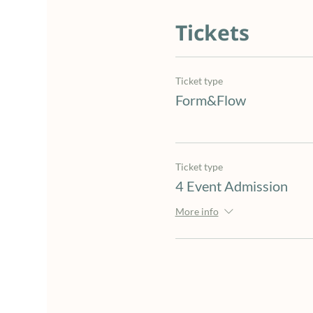
Tickets
Ticket type
Form&Flow
Ticket type
4 Event Admission
More info