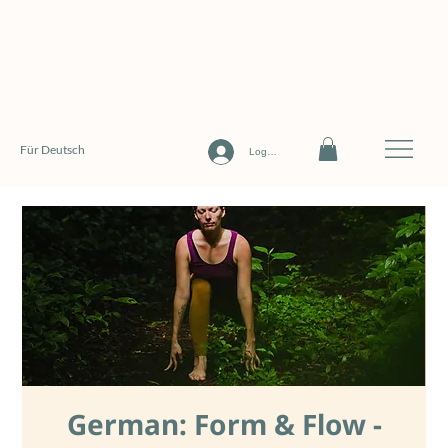
Für Deutsch
Log In
German: Form & Flow -