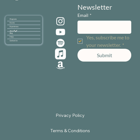
Newsletter
Email
*
Programs
Events
Experiences
About
Blog
Yes, subscribe me to 
FAQ's
Contact Us
your newsletter.
*
Submit
Terms & Conditions