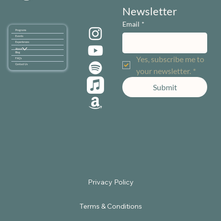
Newsletter
Email
*
Programs
Events
Experiences
About
Blog
Yes, subscribe me to 
FAQ's
Contact Us
your newsletter.
*
Submit
Terms & Conditions