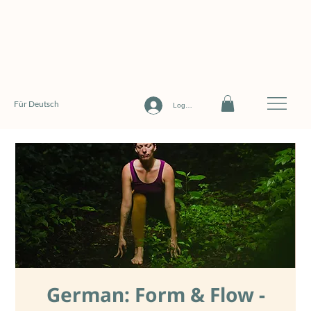
Für Deutsch
Log In
German: Form & Flow -