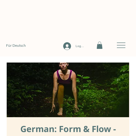
Für Deutsch
Log In
German: Form & Flow -