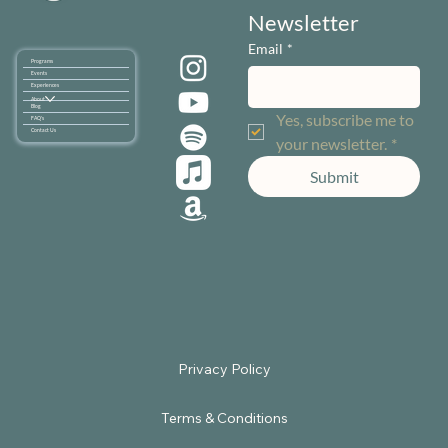
Newsletter
Email
*
Programs
Events
Experiences
About
Blog
Yes, subscribe me to 
FAQ's
Contact Us
your newsletter.
*
Submit
Terms & Conditions