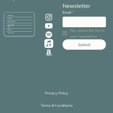
Newsletter
Email
*
Programs
Events
Experiences
About
Blog
Yes, subscribe me to 
FAQ's
Contact Us
your newsletter.
*
Submit
Terms & Conditions