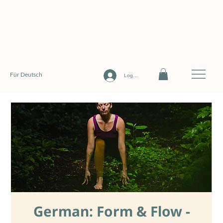
Für Deutsch
Log In
German: Form & Flow -