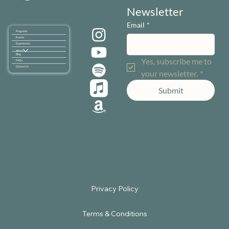
Newsletter
Email
*
Programs
Events
Experiences
About
Blog
Yes, subscribe me to 
FAQ's
Contact Us
your newsletter.
*
Submit
Terms & Conditions