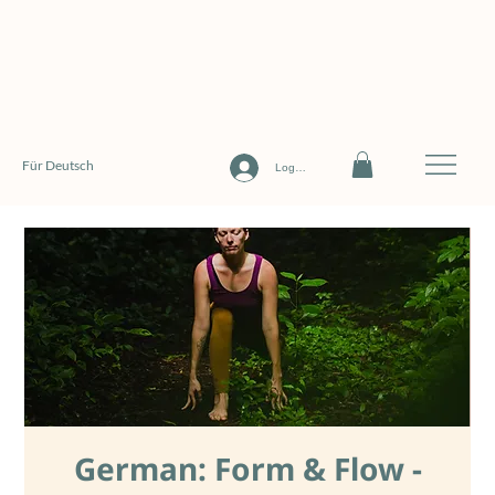
Für Deutsch
Log In
German: Form & Flow -