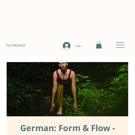
Für Deutsch
Log In
German: Form & Flow -