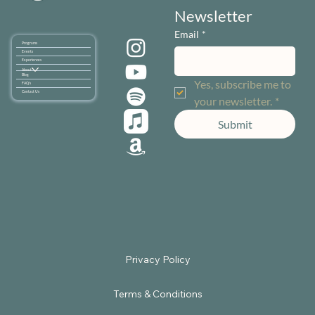
Newsletter
Email
*
Programs
Events
Experiences
About
Blog
Yes, subscribe me to 
FAQ's
Contact Us
your newsletter.
*
Submit
Terms & Conditions