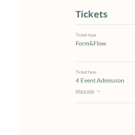
Tickets
Ticket type
Form&Flow
Ticket type
4 Event Admission
More info