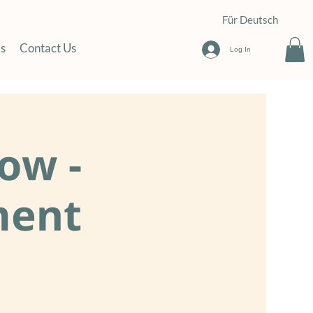
Für Deutsch
s
Contact Us
Log In
ow -
ment