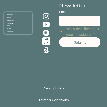
Newsletter
Email
*
Programs
Events
Experiences
About
Blog
Yes, subscribe me to 
FAQ's
Contact Us
your newsletter.
*
Submit
Terms & Conditions