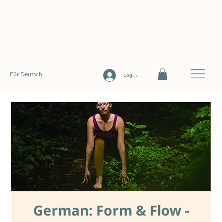
Für Deutsch
Log In
German: Form & Flow -