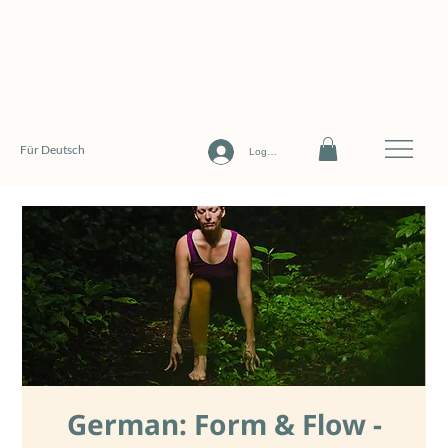
Für Deutsch
Log In
German: Form & Flow -