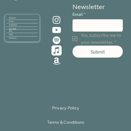
Newsletter
Email
*
Programs
Events
Experiences
About
Blog
Yes, subscribe me to 
FAQ's
Contact Us
your newsletter.
*
Submit
Terms & Conditions