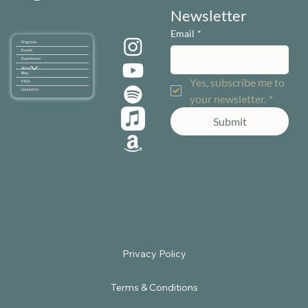
Newsletter
Email
*
Programs
Events
Experiences
About
Blog
Yes, subscribe me to 
FAQ's
Contact Us
your newsletter.
*
Submit
Terms & Conditions