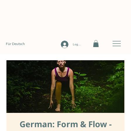
Für Deutsch
Log In
German: Form & Flow -